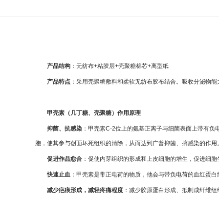
产品结构
：无纺布+粘胶层+壳聚糖棉芯+离型纸
产品特点
：采用壳聚糖敷料和柔软无纺布胶布结合。吸收分泌物能
甲壳素（几丁糖、壳聚糖）作用原理
抑菌、抗感染
：甲壳素C-2位上的氨基正离子与细菌表面上带有
胞，使其参与创面坏死组织的清除，从而达到广普抑菌、搞感染的作用
促进作品愈合
：促使内芽组织的形成和上皮细胞的增生，促进细胞
快速止血
：甲壳素是带正电荷的物质，他会与带负电荷的血红蛋白
减少疤痕形成，减轻疼痛程度
：减少胶原蛋白形成、抵制成纤维组