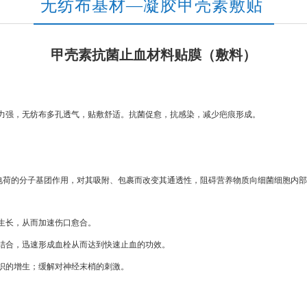
无纺布基材—凝胶甲壳素敷贴
甲壳素抗菌止血材料贴膜（敷料）
力强，无纺布多孔透气，贴敷舒适。抗菌促愈，抗感染，减少疤痕形成。
负电荷的分子基团作用，对其吸附、包裹而改变其通透性，阻碍营养物质向细菌细胞内
。
生长，从而加速伤口愈合。
结合，迅速形成血栓从而达到快速止血的功效。
织的增生；缓解对神经末梢的刺激。